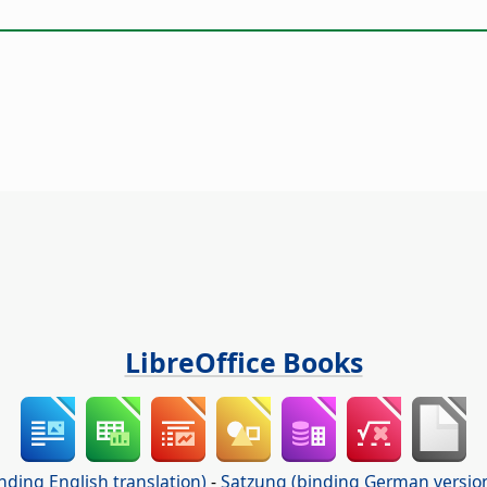
LibreOffice Books
nding English translation)
-
Satzung (binding German versio