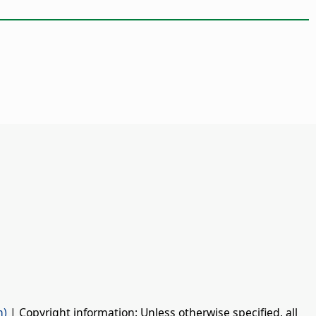
n)
| Copyright information: Unless otherwise specified, all