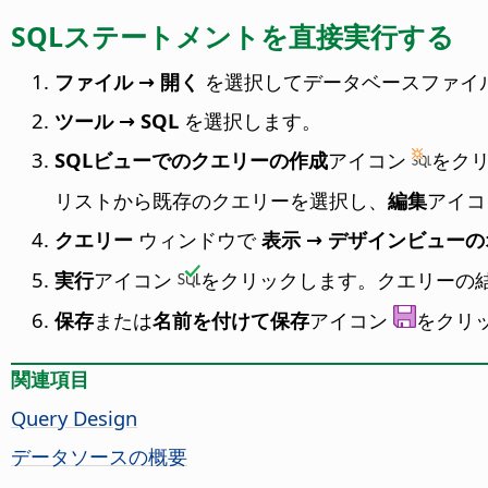
SQLステートメントを直接実行する
ファイル → 開く
を選択してデータベースファイ
ツール → SQL
を選択します。
SQLビューでのクエリーの作成
アイコン
をク
リストから既存のクエリーを選択し、
編集
アイ
クエリー
ウィンドウで
表示 → デザインビュー
実行
アイコン
をクリックします。クエリーの
保存
または
名前を付けて保存
アイコン
をクリ
関連項目
Query Design
データソースの概要