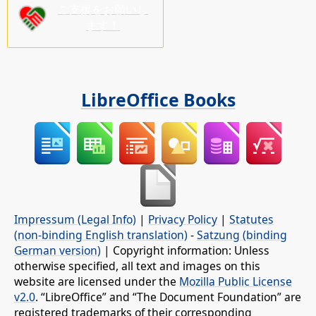
ご支援をお願いし
ます！
LibreOffice Books
Impressum (Legal Info)
|
Privacy Policy
|
Statutes
(non-binding English translation)
-
Satzung (binding
German version)
| Copyright information: Unless
otherwise specified, all text and images on this
website are licensed under the
Mozilla Public License
v2.0
. “LibreOffice” and “The Document Foundation” are
registered trademarks of their corresponding