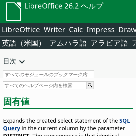
LibreOffice 26.2 ヘルプ
LibreOffice
Writer
Calc
Impress
Dra
英語（米国）
アムハラ語
アラビア語
目次
固有値
Expands the created select statement of the
SQL
Query
in the current column by the parameter
DISTINCT
.
The consequence is that identical