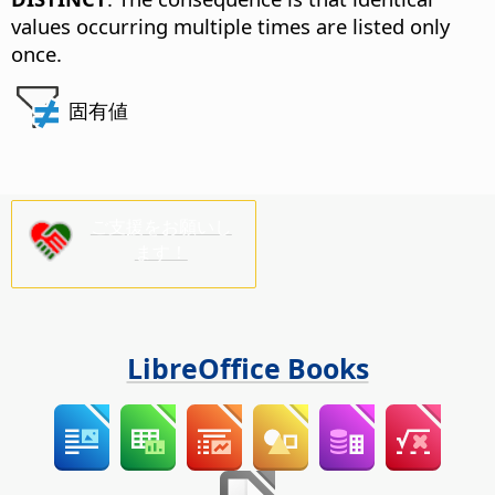
values occurring multiple times are listed only
once.
固有値
ご支援をお願いし
ます！
LibreOffice Books