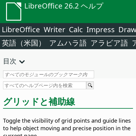
LibreOffice 26.2 ヘルプ
LibreOffice
Writer
Calc
Impress
Dra
英語（米国）
アムハラ語
アラビア語
目次
グリッドと補助線
Toggle the visibility of grid points and guide lines
to help object moving and precise position in the
current page.