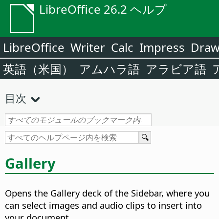
LibreOffice 26.2 ヘルプ
LibreOffice
Writer
Calc
Impress
Dra
英語（米国）
アムハラ語
アラビア語
目次
Gallery
Opens the Gallery deck of the Sidebar, where you
can select images and audio clips to insert into
your document.