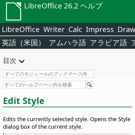
LibreOffice 26.2 ヘルプ
LibreOffice
Writer
Calc
Impress
Dra
英語（米国）
アムハラ語
アラビア語
目次
Edit Style
Edits the currently selected style. Opens the Style
dialog box of the current style.