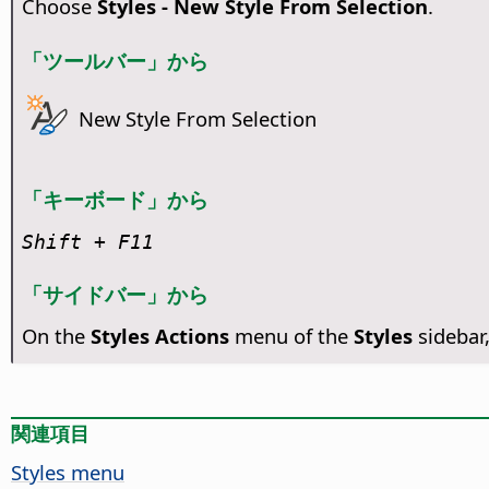
Choose
Styles - New Style From Selection
.
「ツールバー」から
New Style From Selection
「キーボード」から
Shift + F11
「サイドバー」から
On the
Styles Actions
menu of the
Styles
sidebar
関連項目
Styles menu