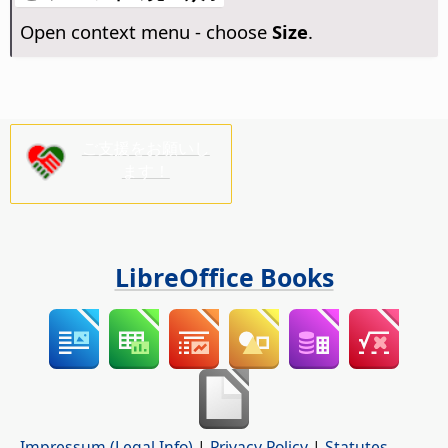
Open context menu - choose
Size
.
ご支援をお願いし
ます！
LibreOffice Books
Impressum (Legal Info)
|
Privacy Policy
|
Statutes