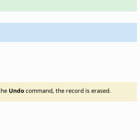
 the
Undo
command, the record is erased.