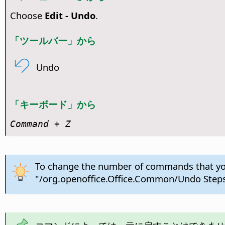
Choose
Edit - Undo
.
「ツールバー」から
Undo
「キーボード」から
Command
+ Z
To change the number of commands that yo
"/org.openoffice.Office.Common/Undo Steps