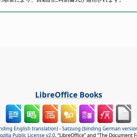
LibreOffice Books
nding English translation)
-
Satzung (binding German versio
ozilla Public License v2.0
. “LibreOffice” and “The Document F