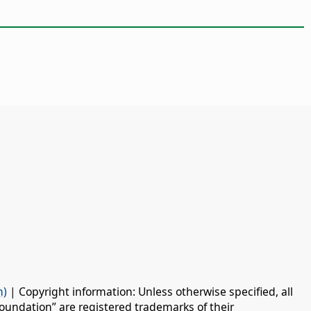
n)
| Copyright information: Unless otherwise specified, all
oundation” are registered trademarks of their