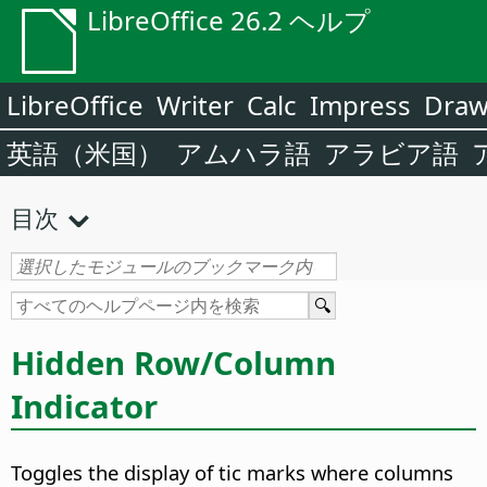
LibreOffice 26.2 ヘルプ
LibreOffice
Writer
Calc
Impress
Dra
英語（米国）
アムハラ語
アラビア語
目次
Hidden Row/Column
Indicator
Toggles the display of tic marks where columns