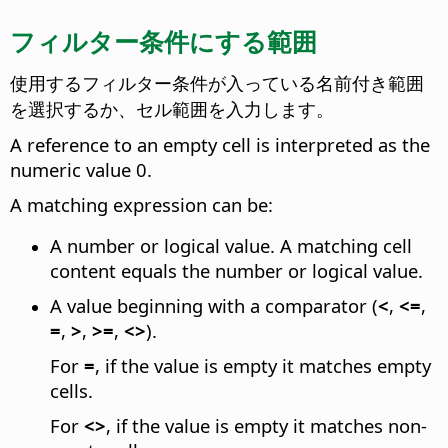
フィルター条件にする範囲
使用するフィルター条件が入っている名前付き範囲
を選択するか、セル範囲を入力します。
A reference to an empty cell is interpreted as the
numeric value 0.
A matching expression can be:
A number or logical value. A matching cell
content equals the number or logical value.
A value beginning with a comparator (
<
,
<=
,
=
,
>
,
>=
,
<>
).
For
=
, if the value is empty it matches empty
cells.
For
<>
, if the value is empty it matches non-