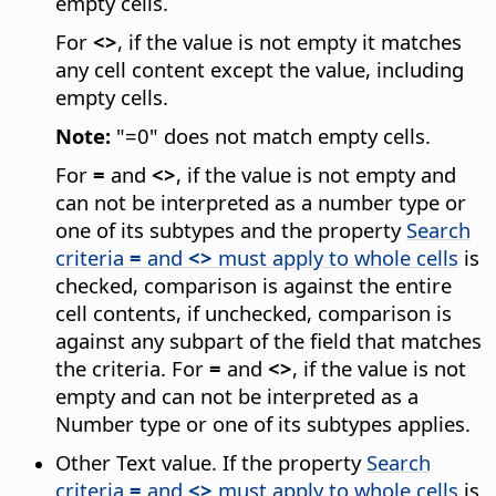
empty cells.
For
<>
, if the value is not empty it matches
any cell content except the value, including
empty cells.
Note:
"=0" does not match empty cells.
For
=
and
<>
, if the value is not empty and
can not be interpreted as a number type or
one of its subtypes and the property
Search
criteria
=
and
<>
must apply to whole cells
is
checked, comparison is against the entire
cell contents, if unchecked, comparison is
against any subpart of the field that matches
the criteria. For
=
and
<>
, if the value is not
empty and can not be interpreted as a
Number type or one of its subtypes applies.
Other Text value. If the property
Search
criteria
=
and
<>
must apply to whole cells
is