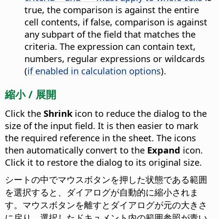
true, the comparison is against the entire
cell contents, if false, comparison is against
any subpart of the field that matches the
criteria. The expression can contain text,
numbers, regular expressions or wildcards
(
if enabled in calculation options
).
縮小 / 展開
Click the
Shrink
icon to reduce the dialog to the
size of the input field. It is then easier to mark
the required reference in the sheet. The icons
then automatically convert to the
Expand
icon.
Click it to restore the dialog to its original size.
シートの中でマウスボタンを押した状態である範囲
を選択すると、ダイアログが自動的に縮小されま
す。マウスボタンを離すとダイアログが元の大きさ
に戻り、選択したドキュメント内の範囲参照が青い