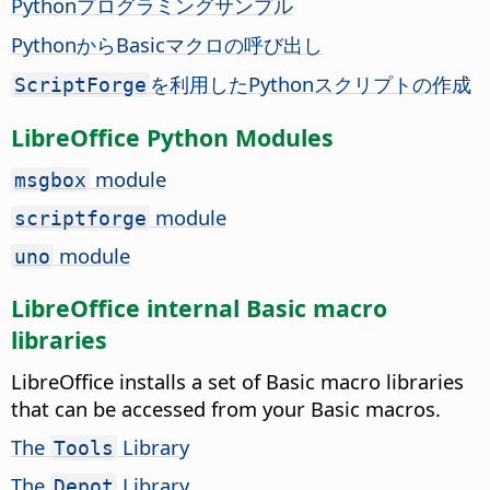
Pythonプログラミングサンプル
PythonからBasicマクロの呼び出し
を利用したPythonスクリプトの作成
ScriptForge
LibreOffice Python Modules
module
msgbox
module
scriptforge
module
uno
LibreOffice internal Basic macro
libraries
LibreOffice installs a set of Basic macro libraries
that can be accessed from your Basic macros.
The
Library
Tools
The
Library
Depot