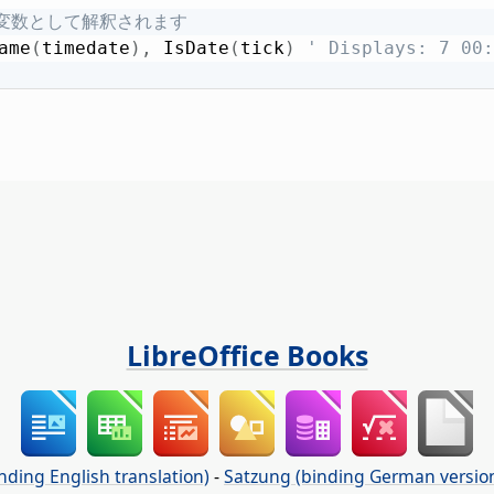
日付変数として解釈されます
ame
(
timedate
)
,
 IsDate
(
tick
)
' Displays: 7 00:
LibreOffice Books
nding English translation)
-
Satzung (binding German versio