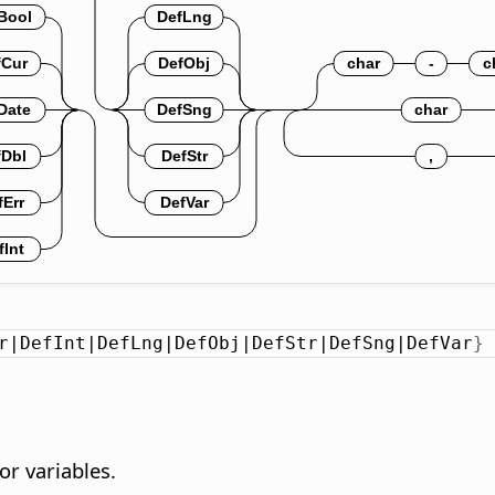
r|DefInt|DefLng|DefObj|DefStr|DefSng|DefVar
}
or variables.