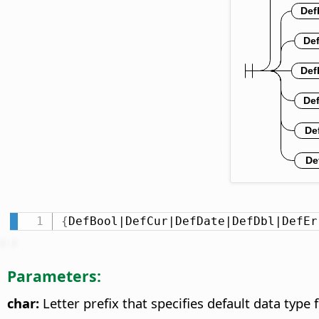
{
DefBool|DefCur|DefDate|DefDbl|DefEr
Parameters:
char:
Letter prefix that specifies default data type f