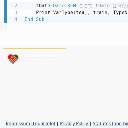
    tDate
=
Date
REM
 ここで tDate は
    Print VarType
(
tea
)
,
 train
,
 TypeN
End
Sub
ご支援をお願いし
ます！
Impressum (Legal Info)
|
Privacy Policy
|
Statutes (non-bi