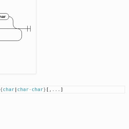
{
char
|
char
-
char
}
[
,
.
.
.
]