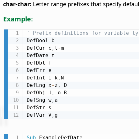
char-char:
Letter range prefixes that specify defaul
Example:
' Prefix definitions for variable ty
DefBool b

DefCur c
,
l
-
m

DefDate t

DefDbl f

DefErr e

DefInt i
-
k
,
N

DefLng x
-
z
,
 D

DefObj U
,
 o
-
R

DefSng w
,
a

DefStr s

DefVar V
,
g
Sub
 ExampleDefDate
