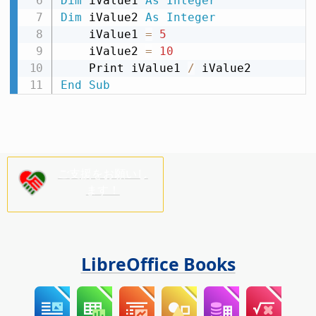
Dim
 iValue1 
As
Integer
Dim
 iValue2 
As
Integer
    iValue1 
=
5
    iValue2 
=
10
    Print iValue1 
/
End
Sub
ご支援をお願いし
ます！
LibreOffice Books