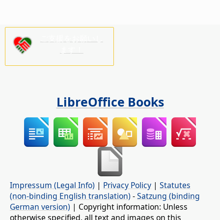
ご支援をお願いし
ます！
LibreOffice Books
Impressum (Legal Info)
|
Privacy Policy
|
Statutes
(non-binding English translation)
-
Satzung (binding
German version)
| Copyright information: Unless
otherwise specified, all text and images on this