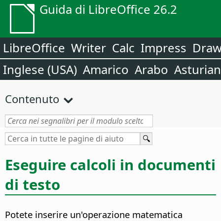
Guida di LibreOffice 26.2
LibreOffice
Writer
Calc
Impress
Dra
Inglese (USA)
Amarico
Arabo
Asturia
Contenuto
Eseguire calcoli in documenti
di testo
Potete inserire un'operazione matematica