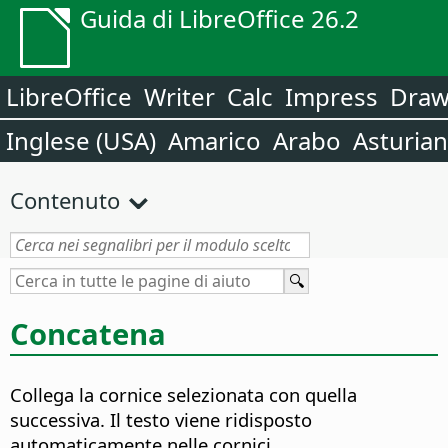
Guida di LibreOffice 26.2
LibreOffice
Writer
Calc
Impress
Dra
Inglese (USA)
Amarico
Arabo
Asturia
Contenuto
Concatena
Collega la cornice selezionata con quella
successiva.
Il testo viene ridisposto
automaticamente nelle cornici.