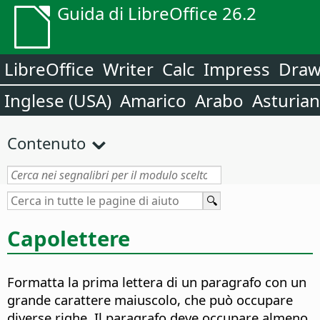
Guida di LibreOffice 26.2
LibreOffice
Writer
Calc
Impress
Dra
Inglese (USA)
Amarico
Arabo
Asturia
Contenuto
Capolettere
Formatta la prima lettera di un paragrafo con un
grande carattere maiuscolo, che può occupare
diverse righe. Il paragrafo deve occupare almeno