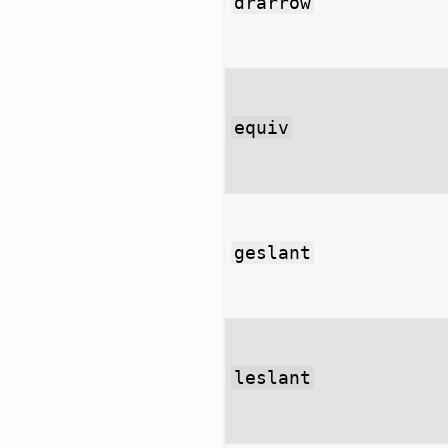
drarrow
equiv
geslant
leslant