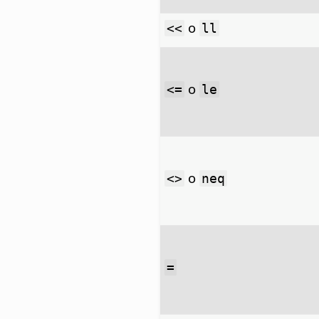
o
<<
ll
o
<=
le
o
<>
neq
=