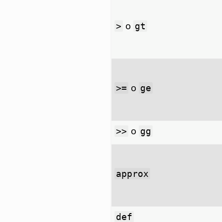
o
>
gt
o
>=
ge
o
>>
gg
approx
def