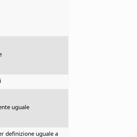
e
i
nte uguale
r definizione uguale a