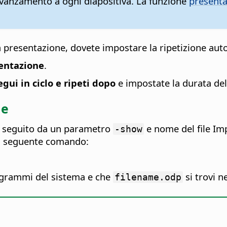
avanzamento a ogni diapositiva. La funzione
present
la presentazione, dovete impostare la ripetizione au
sentazione
.
egui in ciclo e ripeti dopo
e impostate la durata del
le
, seguito da un parametro
e nome del file Imp
-show
il seguente comando:
rogrammi del sistema e che
si trovi n
filename.odp