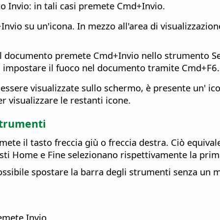
to Invio: in tali casi premete
Cmd
+Invio.
+Invio su un'icona. In mezzo all'area di visualizzazio
 del documento premete
Cmd
+Invio nello strumento S
a impostare il fuoco nel documento tramite
Cmd
+F6.
ssere visualizzate sullo schermo, è presente un' icon
visualizzare le restanti icone.
strumenti
mete il tasto freccia giù o freccia destra. Ciò equival
I tasti Home e Fine selezionano rispettivamente la prim
ossibile spostare la barra degli strumenti senza un 
emete Invio.