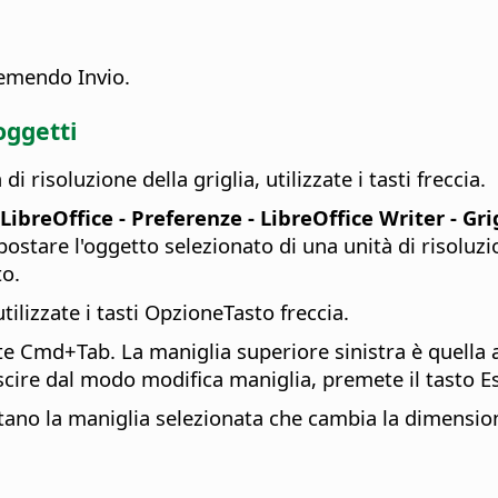
remendo Invio.
oggetti
 risoluzione della griglia, utilizzate i tasti freccia.
LibreOffice - Preferenze
- LibreOffice Writer - Gri
postare l'oggetto selezionato di una unità di risoluzio
to.
tilizzate i tasti
Opzione
Tasto freccia.
ate
Cmd
+Tab. La maniglia superiore sinistra è quella a
scire dal modo modifica maniglia, premete il tasto Es
stano la maniglia selezionata che cambia la dimension