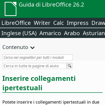
Guida di LibreOffice 26.2
LibreOffice
Writer
Calc
Impress
Dra
Inglese (USA)
Amarico
Arabo
Asturia
Contenuto
Inserire collegamenti
ipertestuali
Potete inserire i collegamenti ipertestuali in due