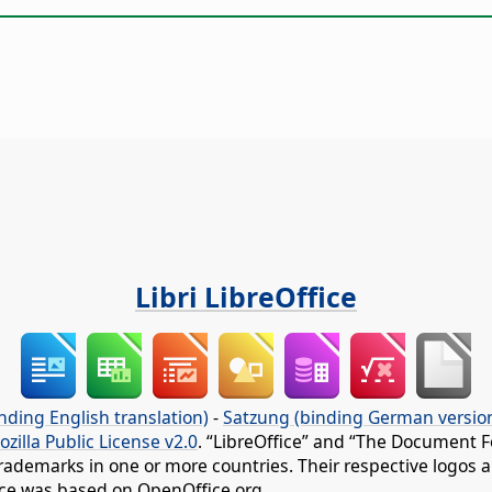
Libri LibreOffice
nding English translation)
-
Satzung (binding German versio
ozilla Public License v2.0
. “LibreOffice” and “The Document F
rademarks in one or more countries. Their respective logos an
fice was based on OpenOffice.org.