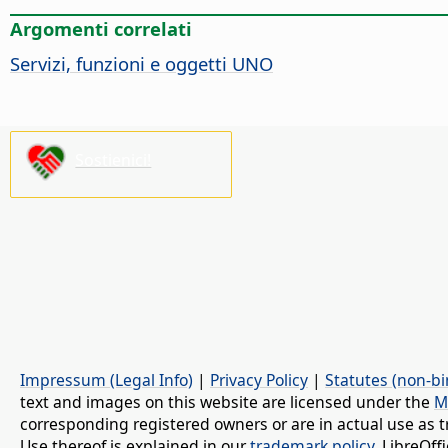
Argomenti correlati
Servizi, funzioni e oggetti UNO
Sostienici!
Impressum (Legal Info)
|
Privacy Policy
|
Statutes (non-bi
text and images on this website are licensed under the
M
corresponding registered owners or are in actual use as t
Use thereof is explained in our
trademark policy
. LibreOf