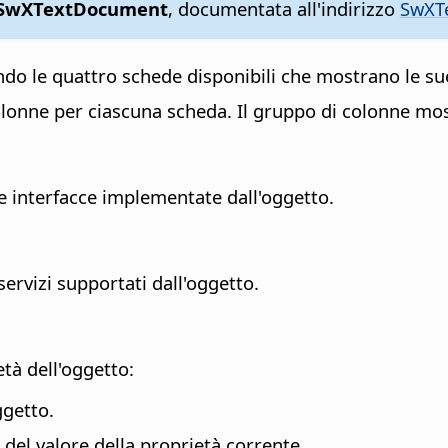
SwXTextDocument
, documentata all'indirizzo
SwXTe
ando le quattro schede disponibili che mostrano le s
olonne per ciascuna scheda. Il gruppo di colonne mo
e interfacce implementate dall'oggetto.
ervizi supportati dall'oggetto.
tà dell'oggetto:
ggetto.
del valore della proprietà corrente.