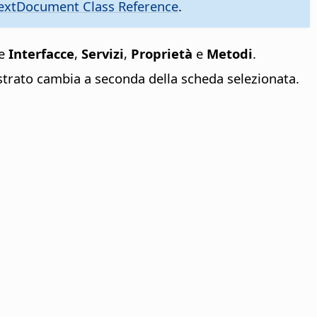
xtDocument Class Reference
.
ue
Interfacce
,
Servizi
,
Proprietà
e
Metodi
.
strato cambia a seconda della scheda selezionata.