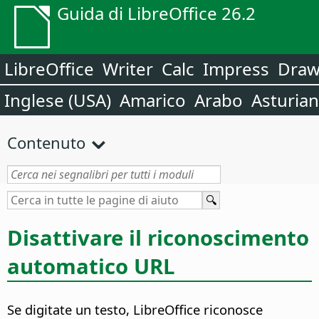
Guida di LibreOffice 26.2
LibreOffice
Writer
Calc
Impress
Dra
Inglese (USA)
Amarico
Arabo
Asturia
Contenuto
Disattivare il riconoscimento
automatico URL
Se digitate un testo, LibreOffice riconosce