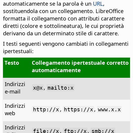
automaticamente se la parola è un
URL
,
sostituendola con un collegamento. LibreOffice
formatta il collegamento con attributi carattere
diretti (colore e sottolineatura), le cui proprietà
derivano da un determinato stile di carattere.
I testi seguenti vengono cambiati in collegamenti
ipertestuali:
Testo
Collegamento ipertestuale corretto
automaticamente
Indirizzi
,
x@x
mailto:x
e-mail
Indirizzi
,
,
http://x
https://x
www.x.x
web
Indirizzi
,
,
file://x
ftp://x
smb://x