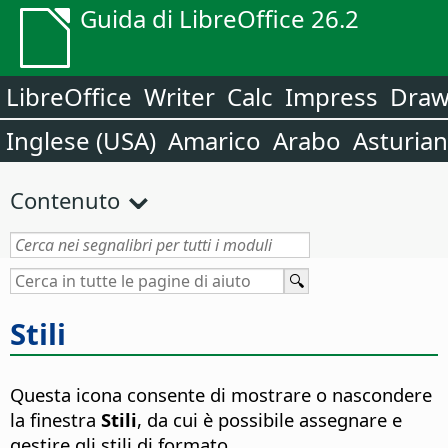
Guida di LibreOffice 26.2
LibreOffice
Writer
Calc
Impress
Dra
Inglese (USA)
Amarico
Arabo
Asturia
Contenuto
Stili
Questa icona consente di mostrare o nascondere
la finestra
Stili
, da cui è possibile assegnare e
gestire gli stili di formato.