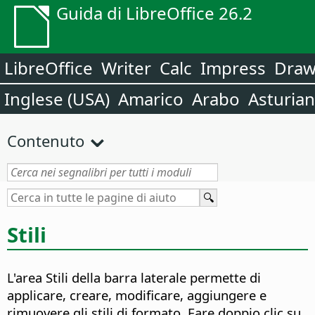
Guida di LibreOffice 26.2
LibreOffice
Writer
Calc
Impress
Dra
Inglese (USA)
Amarico
Arabo
Asturia
Contenuto
Stili
L'area Stili della barra laterale permette di
applicare, creare, modificare, aggiungere e
rimuovere gli stili di formato. Fare doppio clic su