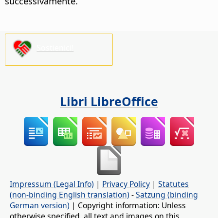
successivamente.
Sostienici!
Libri LibreOffice
Impressum (Legal Info)
|
Privacy Policy
|
Statutes
(non-binding English translation)
-
Satzung (binding
German version)
| Copyright information: Unless
otherwise specified, all text and images on this