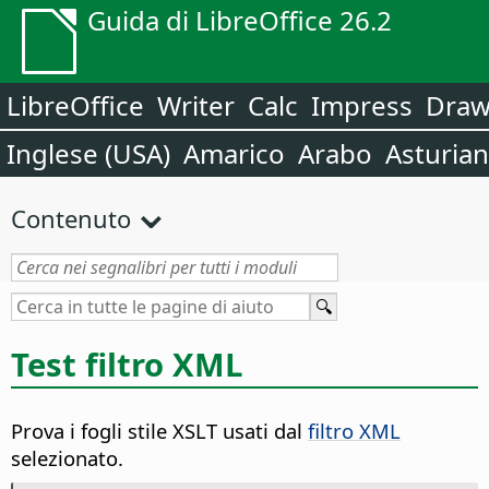
Guida di LibreOffice 26.2
LibreOffice
Writer
Calc
Impress
Dra
Inglese (USA)
Amarico
Arabo
Asturia
Contenuto
Test filtro XML
Prova i fogli stile XSLT usati dal
filtro XML
selezionato.