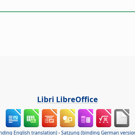
Libri LibreOffice
nding English translation)
-
Satzung (binding German versio