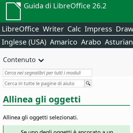
Guida di LibreOffice 26.2
LibreOffice
Writer
Calc
Impress
Dra
Inglese (USA)
Amarico
Arabo
Asturia
Contenuto
Allinea gli oggetti
Allinea gli oggetti selezionati.
Se uno degli oggetti è ancorato a un