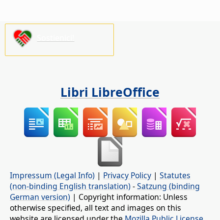
Sostienici!
Libri LibreOffice
Impressum (Legal Info)
|
Privacy Policy
|
Statutes
(non-binding English translation)
-
Satzung (binding
German version)
| Copyright information: Unless
otherwise specified, all text and images on this
website are licensed under the
Mozilla Public License