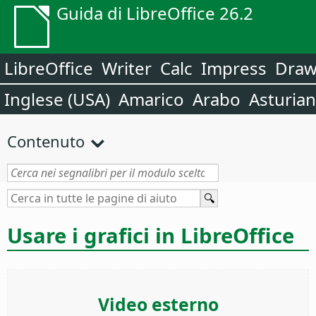
Guida di LibreOffice 26.2
LibreOffice
Writer
Calc
Impress
Dra
Inglese (USA)
Amarico
Arabo
Asturia
Contenuto
Usare i grafici in LibreOffice
Video esterno