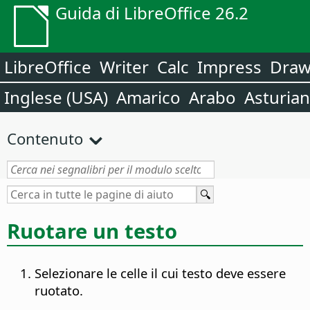
Guida di LibreOffice 26.2
LibreOffice
Writer
Calc
Impress
Dra
Inglese (USA)
Amarico
Arabo
Asturia
Contenuto
Ruotare un testo
Selezionare le celle il cui testo deve essere
ruotato.