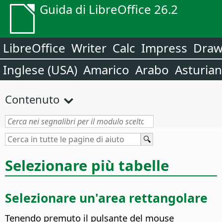
Guida di LibreOffice 26.2
LibreOffice
Writer
Calc
Impress
Dra
Inglese (USA)
Amarico
Arabo
Asturia
Contenuto
Selezionare più tabelle
Selezionare un'area rettangolare
Tenendo premuto il pulsante del mouse