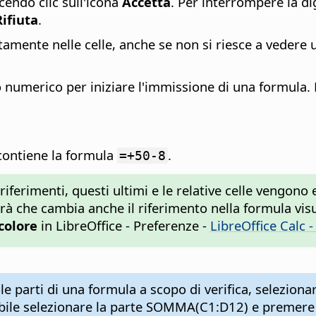
endo clic sull'icona
Accetta
. Per interrompere la dig
Rifiuta
.
ettamente nelle celle, anche se non si riesce a veder
ino numerico per iniziare l'immissione di una formul
 contiene la formula
.
=+50-8
riferimenti, questi ultimi e le relative celle vengono
rà che cambia anche il riferimento nella formula visua
colore
in
LibreOffice - Preferenze
-
LibreOffice Calc -
le parti di una formula a scopo di verifica, selezion
selezionare la parte SOMMA(C1:D12) e premere F9 p