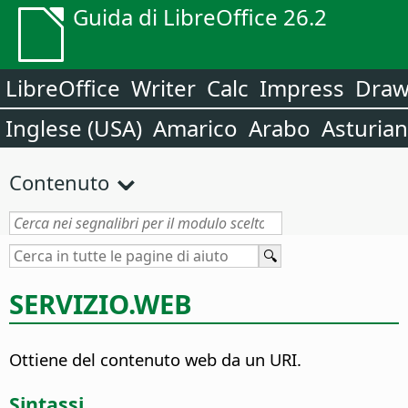
Guida di LibreOffice 26.2
LibreOffice
Writer
Calc
Impress
Dra
Inglese (USA)
Amarico
Arabo
Asturia
Contenuto
SERVIZIO.WEB
Ottiene del contenuto web da un URI.
Sintassi