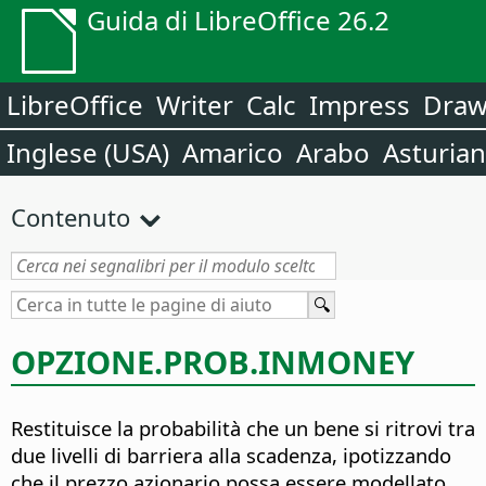
Guida di LibreOffice 26.2
LibreOffice
Writer
Calc
Impress
Dra
Inglese (USA)
Amarico
Arabo
Asturia
Contenuto
OPZIONE.PROB.INMONEY
Restituisce la probabilità che un bene si ritrovi tra
due livelli di barriera alla scadenza, ipotizzando
che il prezzo azionario possa essere modellato