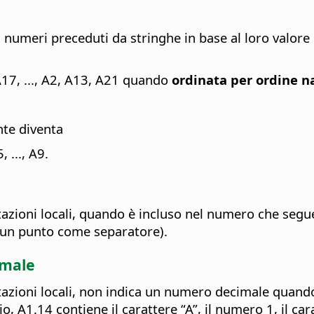
i numeri preceduti da stringhe in base al loro valor
 A17, ..., A2, A13, A21 quando
ordinata per ordine n
nte diventa
 ..., A9.
azioni locali, quando è incluso nel numero che segue 
 un punto come separatore).
rmale
stazioni locali, non indica un numero decimale quand
A1.14 contiene il carattere “A”, il numero 1, il cara