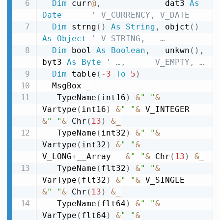
Dim
 curr
@
,
             dat3 
As
Date
' V_CURRENCY, V_DATE
Dim
 strng
(
)
As
String
,
 objct
(
)
As
Object
' V_STRING,   …
Dim
 bool 
As
Boolean
,
   unkwn
(
)
,
byt3 
As
Byte
' …,      V_EMPTY, …
Dim
 table
(
-
3
To
5
)
  MsgBox 
_
   TypeName
(
int16
)
&
" "
&
Vartype
(
int16
)
&
" "
&
 V_INTEGER   
&
" "
&
 Chr
(
13
)
&
_
   TypeName
(
int32
)
&
" "
&
Vartype
(
int32
)
&
" "
&
V_LONG
+
__Array   
&
" "
&
 Chr
(
13
)
&
_
   TypeName
(
flt32
)
&
" "
&
VarType
(
flt32
)
&
" "
&
 V_SINGLE     
&
" "
&
 Chr
(
13
)
&
_
   TypeName
(
flt64
)
&
" "
&
VarType
(
flt64
)
&
" "
&