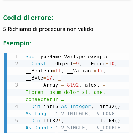
Codici di errore:
5 Richiamo di procedura non valido
Esempio:
Sub
 TypeName_VarType_example

Const
 __Object
=
9
,
 __Error
=
10
,
__Boolean
=
11
,
 __Variant
=
12
,
__Byte
=
17
,
_
    __Array 
=
8192
,
 aText 
=
"Lorem ipsum dolor sit amet, 
consectetur …"
Dim
 int16 
As
Integer
,
  int32
(
)
As
Long
' V_INTEGER,  V_LONG
Dim
 flt32
!
,
            flt64
(
)
As
Double
' V_SINGLE,   V_DOUBLE