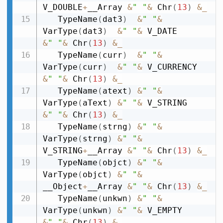
V_DOUBLE
+
__Array 
&
" "
&
 Chr
(
13
)
&
_
   TypeName
(
dat3
)
&
" "
&
VarType
(
dat3
)
&
" "
&
 V_DATE        
&
" "
&
 Chr
(
13
)
&
_
   TypeName
(
curr
)
&
" "
&
VarType
(
curr
)
&
" "
&
 V_CURRENCY  
&
" "
&
 Chr
(
13
)
&
_
   TypeName
(
atext
)
&
" "
&
VarType
(
aText
)
&
" "
&
 V_STRING     
&
" "
&
 Chr
(
13
)
&
_
   TypeName
(
strng
)
&
" "
&
VarType
(
strng
)
&
" "
&
V_STRING
+
__Array 
&
" "
&
 Chr
(
13
)
&
_
   TypeName
(
objct
)
&
" "
&
VarType
(
objct
)
&
" "
&
__Object
+
__Array 
&
" "
&
 Chr
(
13
)
&
_
   TypeName
(
unkwn
)
&
" "
&
VarType
(
unkwn
)
&
" "
&
 V_EMPTY      
&
" "
&
 Chr
(
13
)
&
_