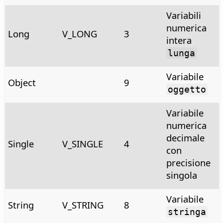
Variabili
numerica
Long
V_LONG
3
intera
lunga
Variabile
Object
9
oggetto
Variabile
numerica
decimale
Single
V_SINGLE
4
con
precisione
singola
Variabile
String
V_STRING
8
stringa