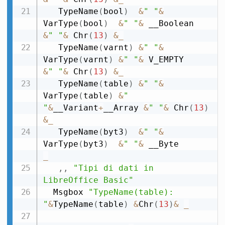
   TypeName
(
bool
)
&
" "
&
VarType
(
bool
)
&
" "
&
 __Boolean   
&
" "
&
 Chr
(
13
)
&
_
   TypeName
(
varnt
)
&
" "
&
VarType
(
varnt
)
&
" "
&
 V_EMPTY      
&
" "
&
 Chr
(
13
)
&
_
   TypeName
(
table
)
&
" "
&
VarType
(
table
)
&
" 
"
&
__Variant
+
__Array 
&
" "
&
 Chr
(
13
)
&
_
   TypeName
(
byt3
)
&
" "
&
VarType
(
byt3
)
&
" "
&
 __Byte        
_
,
,
"Tipi di dati in 
LibreOffice Basic"
  Msgbox 
"TypeName(table): 
"
&
TypeName
(
table
)
&
Chr
(
13
)
&
_