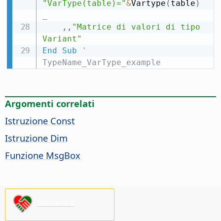
"VarType(table)="
&
Vartype
(
table
)
_
,
,
"Matrice di valori di tipo 
Variant"
End
Sub
' 
TypeName_VarType_example
Argomenti correlati
Istruzione Const
Istruzione Dim
Funzione MsgBox
Sostienici!