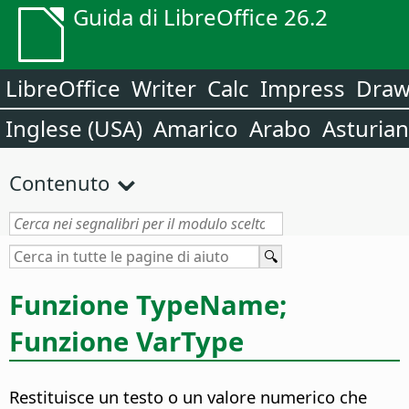
Guida di LibreOffice 26.2
LibreOffice
Writer
Calc
Impress
Dra
Inglese (USA)
Amarico
Arabo
Asturia
Contenuto
Funzione TypeName;
Funzione VarType
Restituisce un testo o un valore numerico che