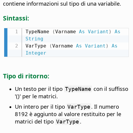
contiene informazioni sul tipo di una variabile.
Sintassi:
TypeName 
(
Varname 
As
Variant
)
As
String
VarType 
(
Varname 
As
Variant
)
As
Integer
Tipo di ritorno:
Un testo per il tipo
con il suffisso
TypeName
'()' per le matrici.
Un intero per il tipo
. Il numero
VarType
8192 è aggiunto al valore restituito per le
matrici del tipo
.
VarType