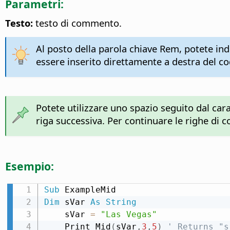
Parametri:
Testo:
testo di commento.
Al posto della parola chiave Rem, potete in
essere inserito direttamente a destra del 
Potete utilizzare uno spazio seguito dal cara
riga successiva. Per continuare le righe d
Esempio:
Sub
Dim
 sVar 
As
String
    sVar 
=
"Las Vegas"
    Print Mid
(
sVar
,
3
,
5
)
' Returns "s