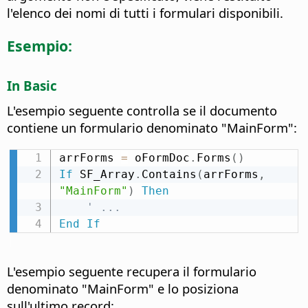
l'elenco dei nomi di tutti i formulari disponibili.
Esempio:
In Basic
L'esempio seguente controlla se il documento
contiene un formulario denominato "MainForm":
arrForms 
=
 oFormDoc
.
Forms
(
)
If
 SF_Array
.
Contains
(
arrForms
,
"MainForm"
)
Then
' ...
End
If
L'esempio seguente recupera il formulario
denominato "MainForm" e lo posiziona
sull'ultimo record: