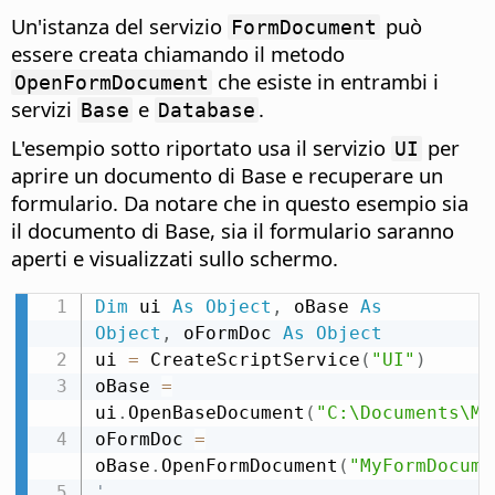
Un'istanza del servizio
può
FormDocument
essere creata chiamando il metodo
che esiste in entrambi i
OpenFormDocument
servizi
e
.
Base
Database
L'esempio sotto riportato usa il servizio
per
UI
aprire un documento di Base e recuperare un
formulario. Da notare che in questo esempio sia
il documento di Base, sia il formulario saranno
aperti e visualizzati sullo schermo.
Dim
 ui 
As
Object
,
 oBase 
As
Object
,
 oFormDoc 
As
Object
ui 
=
 CreateScriptService
(
"UI"
)
oBase 
=
ui
.
OpenBaseDocument
(
"C:\Documents\My
oFormDoc 
=
oBase
.
OpenFormDocument
(
"MyFormDocume
' ...