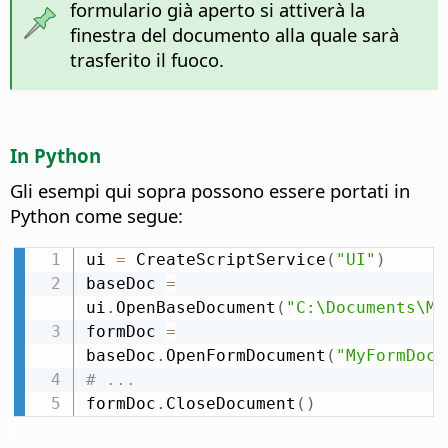
formulario già aperto si attiverà la
finestra del documento alla quale sarà
trasferito il fuoco.
In Python
Gli esempi qui sopra possono essere portati in
Python come segue:
ui 
=
 CreateScriptService
(
"UI"
)
baseDoc 
=
ui
.
OpenBaseDocument
(
"C:\Documents\My
formDoc 
=
baseDoc
.
OpenFormDocument
(
"MyFormDocu
# ...
formDoc
.
CloseDocument
(
)