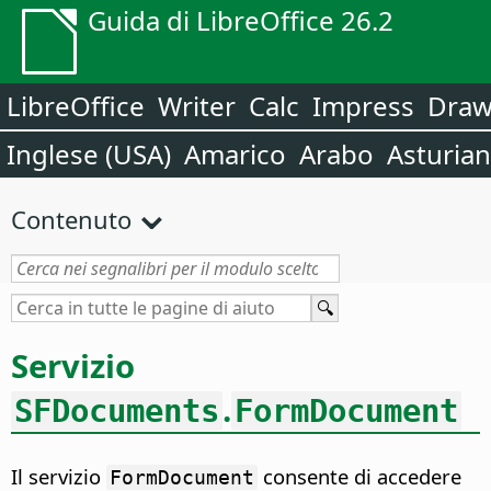
Guida di LibreOffice 26.2
LibreOffice
Writer
Calc
Impress
Dra
Inglese (USA)
Amarico
Arabo
Asturia
Contenuto
Servizio
.
SFDocuments
FormDocument
Il servizio
consente di accedere
FormDocument