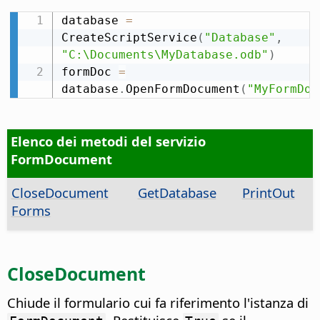
database 
=
CreateScriptService
(
"Database"
,
"C:\Documents\MyDatabase.odb"
)
formDoc 
=
database
.
OpenFormDocument
(
"MyFormDoc
Elenco dei metodi del servizio
FormDocument
CloseDocument
GetDatabase
PrintOut
Forms
CloseDocument
Chiude il formulario cui fa riferimento l'istanza di