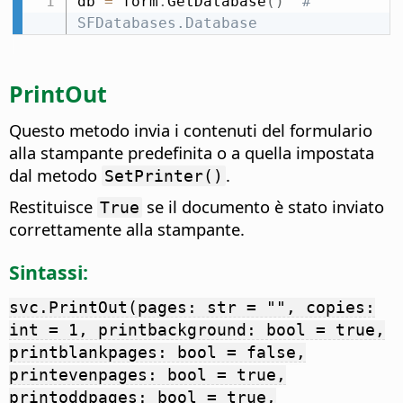
db 
=
 form
.
GetDatabase
(
)
# 
SFDatabases.Database
PrintOut
Questo metodo invia i contenuti del formulario
alla stampante predefinita o a quella impostata
dal metodo
.
SetPrinter()
Restituisce
se il documento è stato inviato
True
correttamente alla stampante.
Sintassi:
svc.PrintOut(pages: str = "", copies:
int = 1, printbackground: bool = true,
printblankpages: bool = false,
printevenpages: bool = true,
printoddpages: bool = true,