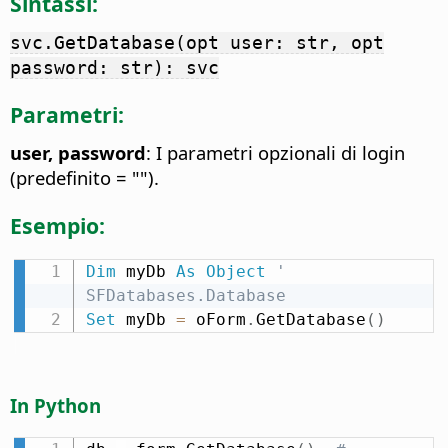
Sintassi:
svc.GetDatabase(opt user: str, opt
password: str): svc
Parametri:
user, password
: I parametri opzionali di login
(predefinito = "").
Esempio:
Dim
 myDb 
As
Object
' 
SFDatabases.Database
Set
 myDb 
=
 oForm
.
GetDatabase
(
)
In Python