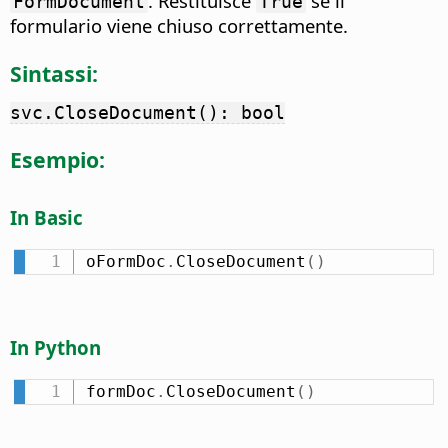
. Restituisce
se il
FormDocument
True
formulario viene chiuso correttamente.
Sintassi:
svc.CloseDocument(): bool
Esempio:
In Basic
oFormDoc
.
CloseDocument
(
)
In Python
formDoc
.
CloseDocument
(
)