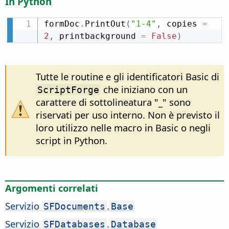
In Python
formDoc
.
PrintOut
(
"1-4"
,
 copies 
=
2
,
 printbackground 
=
False
)
Tutte le routine e gli identificatori Basic di
che iniziano con un
ScriptForge
carattere di sottolineatura "_" sono
riservati per uso interno. Non è previsto il
loro utilizzo nelle macro in Basic o negli
script in Python.
Argomenti correlati
Servizio
.
SFDocuments
Base
Servizio
.
SFDatabases
Database