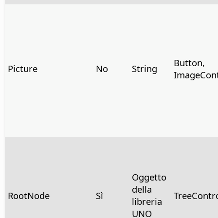
Button,
Picture
No
String
ImageCont
Oggetto
della
RootNode
Sì
TreeContr
libreria
UNO