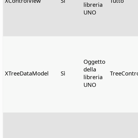
XControlView
Sì
Tutto
libreria
UNO
Oggetto
della
XTreeDataModel
Sì
TreeContr
libreria
UNO