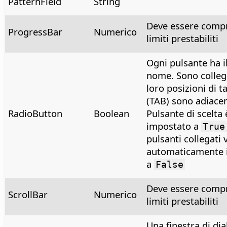
PatternField
String
Deve essere compr
ProgressBar
Numerico
limiti prestabiliti
Ogni pulsante ha i
nome. Sono collega
loro posizioni di t
(TAB) sono adiacen
RadioButton
Boolean
Pulsante di scelta 
impostato a
True
pulsanti collegati
automaticamente 
a
False
Deve essere comp
ScrollBar
Numerico
limiti prestabiliti
Una finestra di di