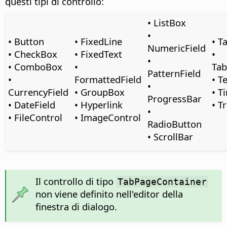
questi tipi di controllo:
• ListBox
•
• Button
• FixedLine
• T
NumericField
• CheckBox
• FixedText
•
•
• ComboBox
•
Tab
PatternField
•
FormattedField
• T
•
CurrencyField
• GroupBox
• T
ProgressBar
• DateField
• Hyperlink
• T
•
• FileControl
• ImageControl
RadioButton
• ScrollBar
Il controllo di tipo
TabPageContainer
non viene definito nell'editor della
finestra di dialogo.