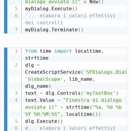
dialogo avviata il"
&
 Now
(
)
myDialog
.
Execute
(
)
'... elabora i valori effettivi 
dei controlli
myDialog
.
Terminate
(
)
from
 time 
import
 localtime
,
strftime

dlg 
=
CreateScriptService
(
'SFDialogs.Dialo
'GlobalScope'
,
 lib_name
,
dlg_name
)
text 
=
 dlg
.
Controls
(
'myTextBox'
)
text
.
Value 
=
"Finestra di dialogo 
avviata il"
+
 strftime
(
"%a, %d %b 
%Y %H:%M:%S"
,
 localtime
(
)
)
dlg
.
Execute
(
)
#... elabora i valori effettivi 