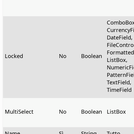
ComboBox
CurrencyFi
DateField,
FileContro
FormattedF
Locked
No
Boolean
ListBox,
NumericFi
PatternFie
TextField,
TimeField
MultiSelect
No
Boolean
ListBox
Name
Sì
String
Tutto