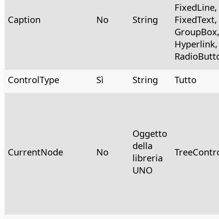
FixedLine,
Caption
No
String
FixedText,
GroupBox
Hyperlink,
RadioButt
ControlType
Sì
String
Tutto
Oggetto
della
CurrentNode
No
TreeContr
libreria
UNO