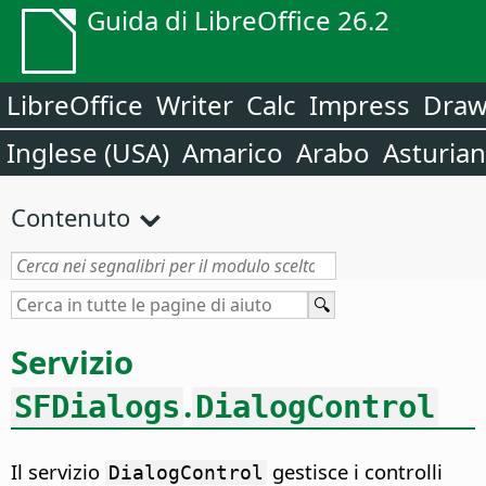
Guida di LibreOffice 26.2
LibreOffice
Writer
Calc
Impress
Dra
Inglese (USA)
Amarico
Arabo
Asturia
Contenuto
Servizio
.
SFDialogs
DialogControl
Il servizio
gestisce i controlli
DialogControl