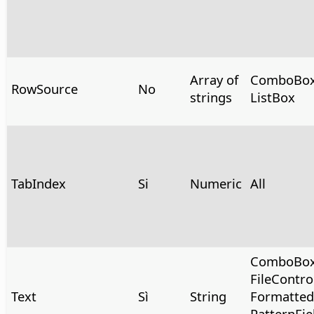
Array of
ComboBox
RowSource
No
strings
ListBox
TabIndex
Si
Numeric
All
ComboBox
FileContro
Text
Sì
String
FormattedF
PatternFie