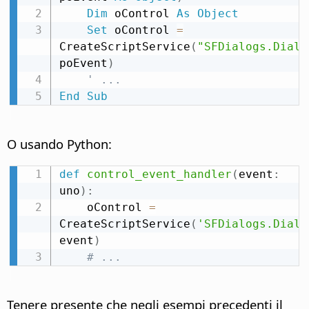
Dim
 oControl 
As
Object
Set
 oControl 
=
CreateScriptService
(
"SFDialogs.Dialo
poEvent
)
' ...
End
Sub
O usando Python:
def
control_event_handler
(
event
:
uno
)
:
    oControl 
=
CreateScriptService
(
'SFDialogs.Dialo
event
)
# ...
Tenere presente che negli esempi precedenti il