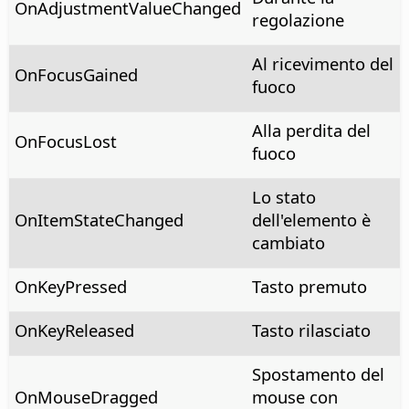
OnAdjustmentValueChanged
regolazione
Al ricevimento del
OnFocusGained
fuoco
Alla perdita del
OnFocusLost
fuoco
Lo stato
OnItemStateChanged
dell'elemento è
cambiato
OnKeyPressed
Tasto premuto
OnKeyReleased
Tasto rilasciato
Spostamento del
OnMouseDragged
mouse con