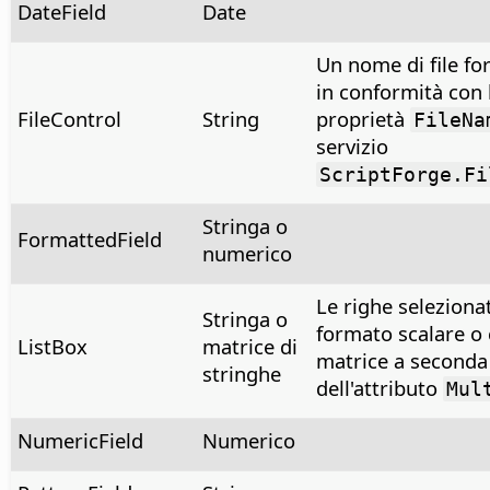
DateField
Date
Un nome di file fo
in conformità con 
FileControl
String
proprietà
FileNa
servizio
ScriptForge.Fi
Stringa o
FormattedField
numerico
Le righe selezionat
Stringa o
formato scalare o
ListBox
matrice di
matrice a seconda
stringhe
dell'attributo
Mul
NumericField
Numerico