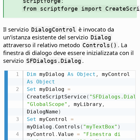
:
scriptforge
from scriptforge import CreateScri
Il servizio
è invocato da
DialogControl
un'istanza esistente del servizio
Dialog
attraverso il relativo metodo
. La
Controls()
finestra di dialogo deve essere inizializzata con il
servizio
.
SFDialogs.Dialog
Dim
 myDialog 
As
Object
,
 myControl 
As
Object
Set
 myDialog 
=
CreateScriptService
(
"SFDialogs.Dialo
"GlobalScope"
,
 myLibrary
,
DialogName
)
Set
 myControl 
=
myDialog
.
Controls
(
"myTextBox"
)
myControl
.
Value 
=
"Finestra di 