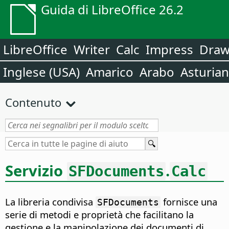
Guida di LibreOffice 26.2
LibreOffice
Writer
Calc
Impress
Dra
Inglese (USA)
Amarico
Arabo
Asturia
Contenuto
Servizio
.
SFDocuments
Calc
La libreria condivisa
fornisce una
SFDocuments
serie di metodi e proprietà che facilitano la
gestione e la manipolazione dei documenti di