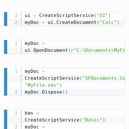
ui 
=
 CreateScriptService
(
"UI"
)
myDoc 
=
 ui
.
CreateDocument
(
"Calc"
)
myDoc 
=
ui
.
OpenDocument
(
r"C:\Documents\MyFil
myDoc 
=
CreateScriptService
(
"SFDocuments.Cal
"MyFile.ods"
)
myDoc
.
Dispose
(
)
bas 
=
CreateScriptService
(
"Basic"
)
myDoc 
=