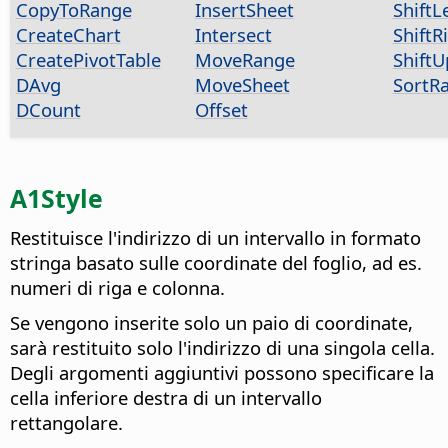
CopyToRange
InsertSheet
ShiftL
CreateChart
Intersect
ShiftR
CreatePivotTable
MoveRange
ShiftU
DAvg
MoveSheet
SortR
DCount
Offset
A1Style
Restituisce l'indirizzo di un intervallo in formato
stringa basato sulle coordinate del foglio, ad es.
numeri di riga e colonna.
Se vengono inserite solo un paio di coordinate,
sarà restituito solo l'indirizzo di una singola cella.
Degli argomenti aggiuntivi possono specificare la
cella inferiore destra di un intervallo
rettangolare.