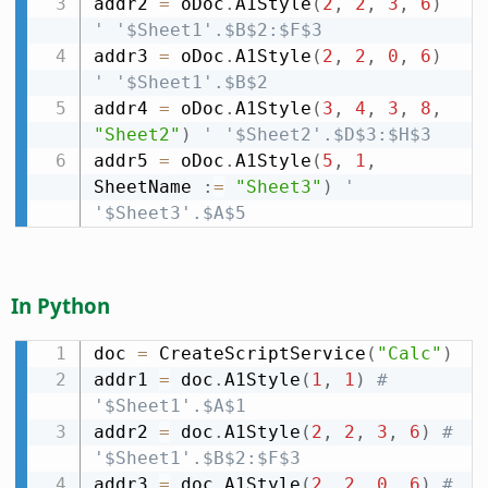
addr2 
=
 oDoc
.
A1Style
(
2
,
2
,
3
,
6
)
' '$Sheet1'.$B$2:$F$3
addr3 
=
 oDoc
.
A1Style
(
2
,
2
,
0
,
6
)
' '$Sheet1'.$B$2
addr4 
=
 oDoc
.
A1Style
(
3
,
4
,
3
,
8
,
"Sheet2"
)
' '$Sheet2'.$D$3:$H$3
addr5 
=
 oDoc
.
A1Style
(
5
,
1
,
SheetName 
:
=
"Sheet3"
)
' 
'$Sheet3'.$A$5
In Python
doc 
=
 CreateScriptService
(
"Calc"
)
addr1 
=
 doc
.
A1Style
(
1
,
1
)
# 
'$Sheet1'.$A$1
addr2 
=
 doc
.
A1Style
(
2
,
2
,
3
,
6
)
# 
'$Sheet1'.$B$2:$F$3
addr3 
=
 doc
.
A1Style
(
2
,
2
,
0
,
6
)
# 