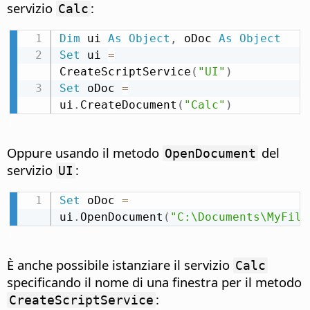
servizio
:
Calc
Dim
 ui 
As
Object
,
 oDoc 
As
Object
Set
 ui 
=
CreateScriptService
(
"UI"
)
Set
 oDoc 
=
ui
.
CreateDocument
(
"Calc"
)
Oppure usando il metodo
del
OpenDocument
servizio
:
UI
Set
 oDoc 
=
ui
.
OpenDocument
(
"C:\Documents\MyFile
È anche possibile istanziare il servizio
Calc
specificando il nome di una finestra per il metodo
:
CreateScriptService