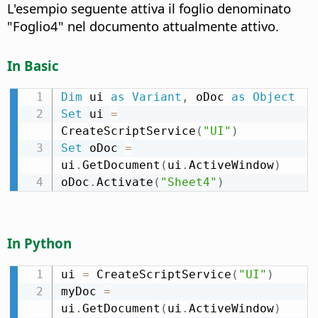
L'esempio seguente attiva il foglio denominato
"Foglio4" nel documento attualmente attivo.
In Basic
Dim
 ui 
as
Variant
,
 oDoc 
as
Object
Set
 ui 
=
CreateScriptService
(
"UI"
)
Set
 oDoc 
=
ui
.
GetDocument
(
ui
.
ActiveWindow
)
oDoc
.
Activate
(
"Sheet4"
)
In Python
ui 
=
 CreateScriptService
(
"UI"
)
myDoc 
=
ui
.
GetDocument
(
ui
.
ActiveWindow
)