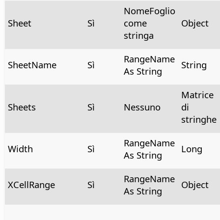
NomeFoglio
Sheet
Sì
come
Object
stringa
RangeName
SheetName
Sì
String
As String
Matrice
Sheets
Sì
Nessuno
di
stringhe
RangeName
Width
Sì
Long
As String
RangeName
XCellRange
Sì
Object
As String