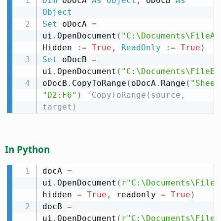
Dim
 oDocA 
As
Object
,
 oDocB 
As
Object
Set
 oDocA 
=
ui
.
OpenDocument
(
"C:\Documents\FileA.
Hidden 
:
=
True
,
ReadOnly
:
=
True
)
Set
 oDocB 
=
ui
.
OpenDocument
(
"C:\Documents\FileB.
oDocB
.
CopyToRange
(
oDocA
.
Range
(
"Sheet
"D2:F6"
)
'CopyToRange(source, 
target)
In Python
docA 
=
ui
.
OpenDocument
(
r"C:\Documents\FileA
hidden 
=
True
,
 readonly 
=
True
)
docB 
=
ui
.
OpenDocument
(
r"C:\Documents\FileB