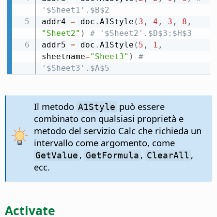
'$Sheet1'.$B$2
addr4 
=
 doc
.
A1Style
(
3
,
4
,
3
,
8
,
"Sheet2"
)
# '$Sheet2'.$D$3:$H$3
addr5 
=
 doc
.
A1Style
(
5
,
1
,
sheetname
=
"Sheet3"
)
# 
'$Sheet3'.$A$5
Il metodo
può essere
A1Style
combinato con qualsiasi proprietà e
metodo del servizio Calc che richieda un
intervallo come argomento, come
,
,
,
GetValue
GetFormula
ClearAll
ecc.
Activate