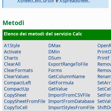
XSheetCellCursor
e
XSpreadsheet
.
Metodi
Elenco dei metodi del servizio Calc
A1Style
DMax
OpenR
Activate
DMin
Print
Charts
DSum
Printf
ClearAll
ExportRangeToFile
Remov
ClearFormats
Forms
Remov
ClearValues
GetColumnName
Renam
CompactLeft
GetFormula
SetAr
CompactUp
GetValue
SetCel
CopySheet
ImportFromCSVFile
SetFo
CopySheetFromFile
ImportFromDatabase
SetVa
CopyToCell
ImportStylesFromFile
Shift