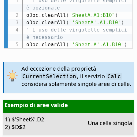
' L'uso delle virgolette semplici 
è opzionale
oDoc
.
clearAll
(
"SheetA.A1:B10"
)
oDoc
.
clearAll
(
"'SheetA'.A1:B10"
)
' L'uso delle virgolette semplici 
è necessario
oDoc
.
clearAll
(
"'Sheet.A'.A1:B10"
)
Ad eccezione della proprietà
, il servizio
CurrentSelection
Calc
considera solamente singole aree di celle.
Esempio di aree valide
1) $'SheetX'.D2
Una cella singola
2) $D$2