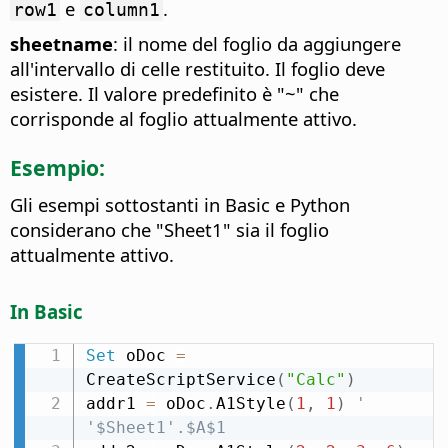
e
.
row1
column1
sheetname
: il nome del foglio da aggiungere
all'intervallo di celle restituito. Il foglio deve
esistere. Il valore predefinito è "~" che
corrisponde al foglio attualmente attivo.
Esempio:
Gli esempi sottostanti in Basic e Python
considerano che "Sheet1" sia il foglio
attualmente attivo.
In Basic
Set
 oDoc 
=
CreateScriptService
(
"Calc"
)
addr1 
=
 oDoc
.
A1Style
(
1
,
1
)
' 
'$Sheet1'.$A$1