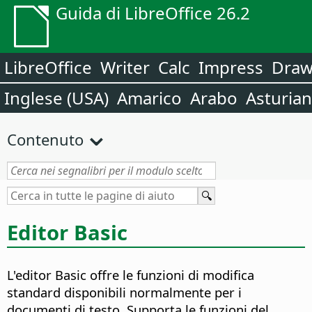
Guida di LibreOffice 26.2
LibreOffice
Writer
Calc
Impress
Dra
Inglese (USA)
Amarico
Arabo
Asturia
Contenuto
Editor Basic
L'editor Basic offre le funzioni di modifica
standard disponibili normalmente per i
documenti di testo. Supporta le funzioni del