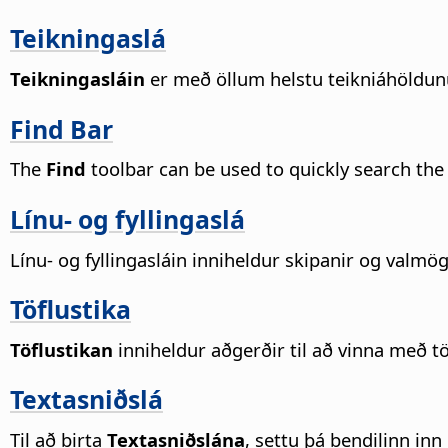
Teikningaslá
Teikningasláin
er með öllum helstu teikniáhöldu
Find Bar
The
Find
toolbar can be used to quickly search the
Línu- og fyllingaslá
Línu- og fyllingasláin inniheldur skipanir og valmö
Töflustika
Töflustikan
inniheldur aðgerðir til að vinna með töfl
Textasniðslá
Til að birta
Textasniðslána
, settu þá bendilinn inn 