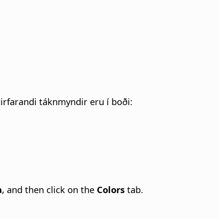
tirfarandi táknmyndir eru í boði:
a
, and then click on the
Colors
tab.