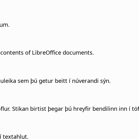
num.
 contents of LibreOffice documents.
guleika sem þú getur beitt í núverandi sýn.
ur. Stikan birtist þegar þú hreyfir bendilinn inn í töf
í textahlut.