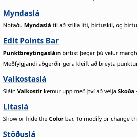
Myndaslá
Notaðu
Myndaslá
til að stilla liti, birtuskil, og bir
Edit Points Bar
Punktbreytingasláin
birtist þegar þú velur margh
Meðfylgjandi aðgerðir gera kleift að breyta punktum 
Valkostaslá
Sláin
Valkostir
kemur upp með því að velja
Skoða -
Litaslá
Show or hide the
Color
bar. To modify or change th
Stöðuslá