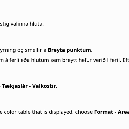
tustig valinna hluta.
yrning og smellir á
Breyta punktum
.
á ferli eða hlutum sem breytt hefur verið í feril. Ef
 Tækjaslár - Valkostir
.
e color table that is displayed, choose
Format - Are