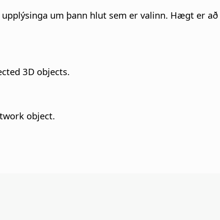
k upplýsinga um þann hlut sem er valinn. Hægt er að t
ected 3D objects.
twork object.