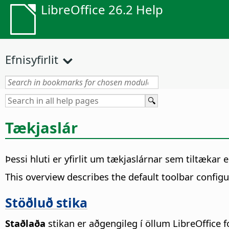
LibreOffice 26.2 Help
Efnisyfirlit
Tækjaslár
Þessi hluti er yfirlit um tækjaslárnar sem tiltækar e
This overview describes the default toolbar configu
Stöðluð stika
Staðlaða
stikan er aðgengileg í öllum LibreOffice f