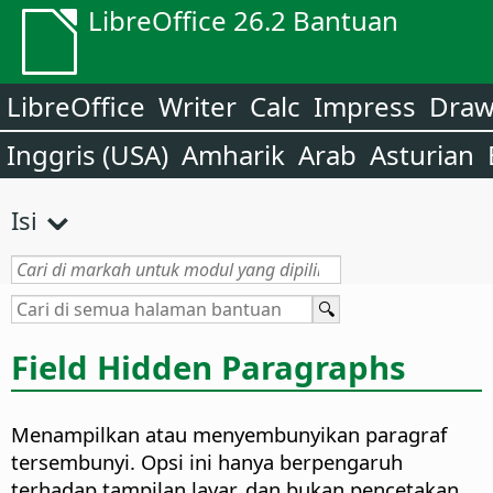
LibreOffice 26.2 Bantuan
LibreOffice
Writer
Calc
Impress
Dra
Inggris (USA)
Amharik
Arab
Asturian
Isi
Field Hidden Paragraphs
Menampilkan atau menyembunyikan paragraf
tersembunyi.
Opsi ini hanya berpengaruh
terhadap tampilan layar, dan bukan pencetakan