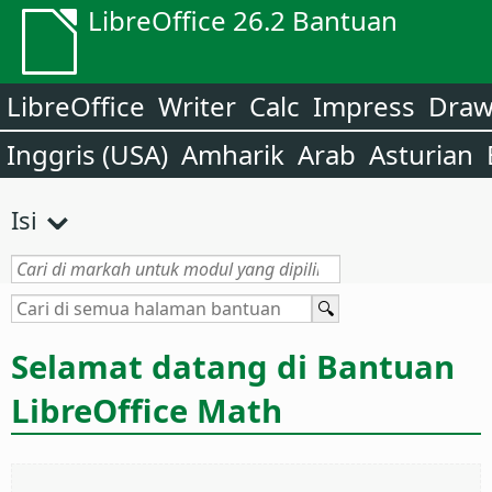
LibreOffice 26.2 Bantuan
LibreOffice
Writer
Calc
Impress
Dra
Inggris (USA)
Amharik
Arab
Asturian
Isi
Selamat datang di Bantuan
LibreOffice Math