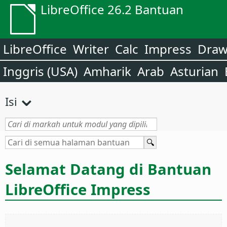
LibreOffice 26.2 Bantuan
LibreOffice
Writer
Calc
Impress
Dra
Inggris (USA)
Amharik
Arab
Asturian
Isi
Selamat Datang di Bantuan
LibreOffice Impress